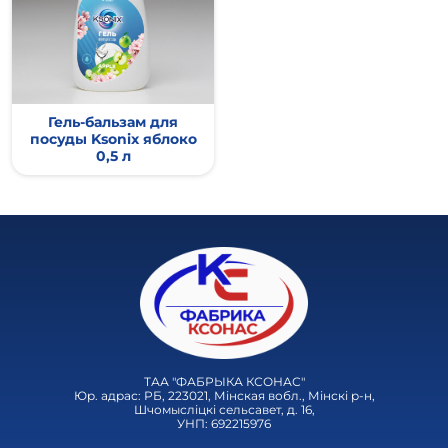
Гель-бальзам для
посуды Ksonix яблоко
0,5 л
ТАА "ФАБРЫКА КСОНАС"
Юр. адрас: РБ, 223021, Мінская вобл., Мінскі р-н,
Шчомысліцкі сельсавет, д. 16,
УНП: 692215976