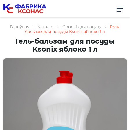
Skip
to
the
content
Галоўная
Каталог
Сродкі для посуду
Гель-
бальзам для посуды Ksonix яблоко 1 л
Гель-бальзам для посуды
Ksonix яблоко 1 л