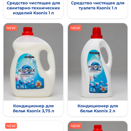
Средство чистящее для
Средство чистящее для
санитарно-технических
туалета Ksoniх 1 л
изделий Ksonix 1 л
NEW
NEW
NEW
NEW
Кондиционер для
Кондиционер для
белья Ksonix 3,75 л
белья Ksonix 2 л
NEW
NEW
NEW
NEW