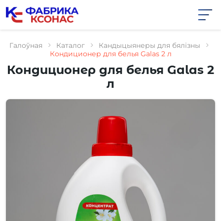
Skip
to
the
content
Галоўная
Каталог
Кандыцыянеры для бялізны
Кондиционер для белья Galas 2 л
Кондиционер для белья Galas 2
л