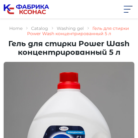
Skip
to
the
content
Home
Catalog
Washing gel
Гель для стирки
Power Wash концентрированный 5 л
Гель для стирки Power Wash
концентрированный 5 л