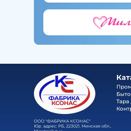
Кат
Пром
Быто
Тара
Конт
ООО "ФАБРИКА КСОНАС"
Юр. адрес: РБ, 223021, Минская обл.,
Минский р-н,