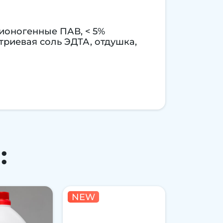
еионогенные ПАВ, < 5%
триевая соль ЭДТА, отдушка,
:
NEW
NEW