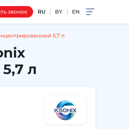
RU
BY
EN
ть звонок
концентрированный 5,7 л
onix
5,7 л