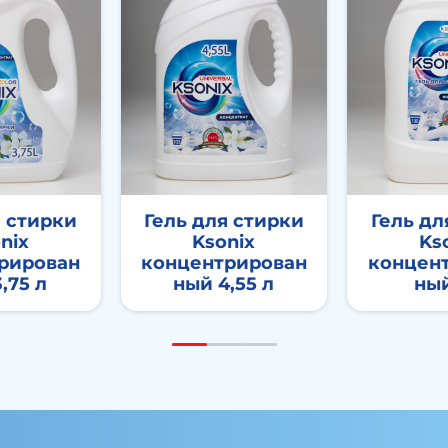
я стирки
Гель для стирки
Гель дл
nix
Ksonix
Ks
рирован
концентрирован
концен
,75 л
ный 4,55 л
ный