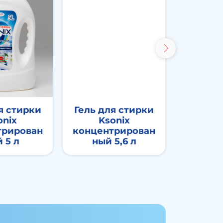
я стирки
Гель для стирки
Гель д
onix
Ksonix
Ks
трирован
концентрирован
концен
 5 л
ный 5,6 л
ный