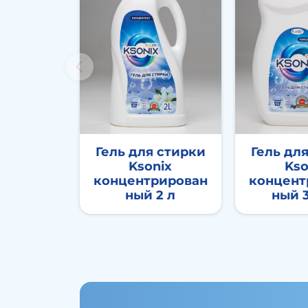
Гель для стирки
Гель дл
Ksonix
Kso
концентрирован
концент
ный 2 л
ный 3