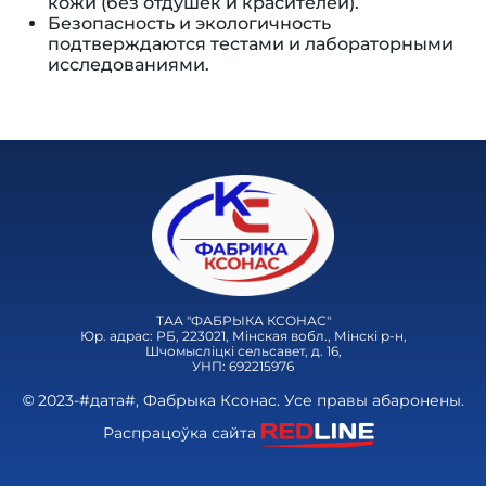
кожи (без отдушек и красителей).
Безопасность и экологичность
подтверждаются тестами и лабораторными
исследованиями.
ТАА "ФАБРЫКА КСОНАС"
Юр. адрас: РБ, 223021, Мінская вобл., Мінскі р-н,
Шчомысліцкі сельсавет, д. 16,
УНП: 692215976
© 2023-#дата#, Фабрыка Ксонас. Усе правы абаронены.
Распрацоўка сайта