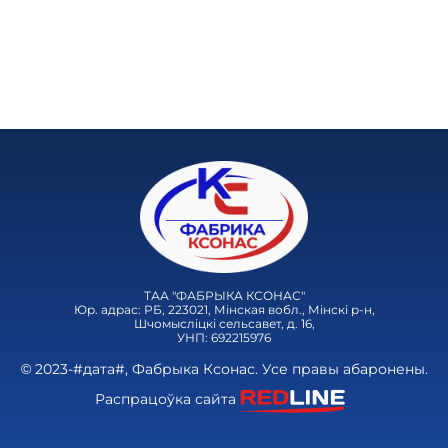
ТАА "ФАБРЫКА КСОНАС"
Юр. адрас: РБ, 223021, Мінская вобл., Мінскі р-н,
Шчомысліцкі сельсавет, д. 16,
УНП: 692215976
© 2023-#дата#, Фабрыка Ксонас. Усе правы абаронены.
Распрацоўка сайта