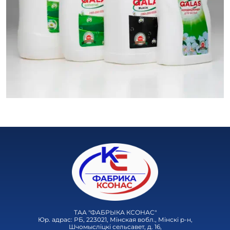
ТАА "ФАБРЫКА КСОНАС"
Юр. адрас: РБ, 223021, Мінская вобл., Мінскі р-н,
Шчомысліцкі сельсавет, д. 16,